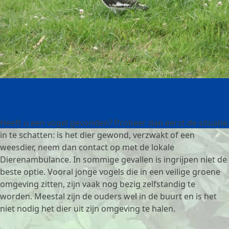
Heeft u een vogel gevonden? Probeer dan eerst de situatie
in te schatten: is het dier gewond, verzwakt of een
weesdier, neem dan contact op met de lokale
Dierenambulance. In sommige gevallen is ingrijpen niet de
beste optie. Vooral jonge vogels die in een veilige groene
omgeving zitten, zijn vaak nog bezig zelfstandig te
worden. Meestal zijn de ouders wel in de buurt en is het
niet nodig het dier uit zijn omgeving te halen.